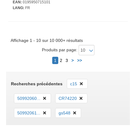
EAN:
0195950715101
LANG:
FR
Affichage 1 - 10 sur 10 000+ résultats
Produits par page:
Suivant
1
2
3
>
>>
Recherches précédentes
c15
50992060...
CR74220
50992061...
gs548